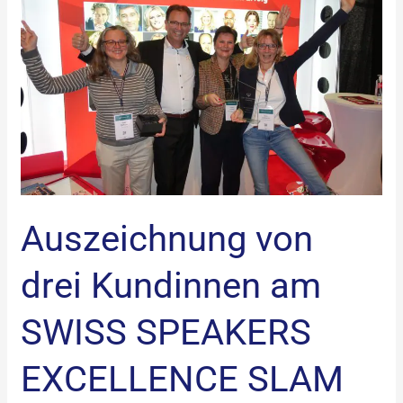
drei
Kundinnen
am
SWISS
SPEAKERS
EXCELLENCE
SLAM
2021
Auszeichnung von
drei Kundinnen am
SWISS SPEAKERS
EXCELLENCE SLAM