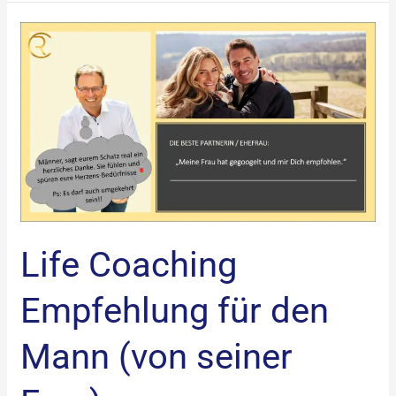
Life
Coaching
Empfehlung
für
den
Mann
(von
seiner
Frau)
Life Coaching
Empfehlung für den
Mann (von seiner