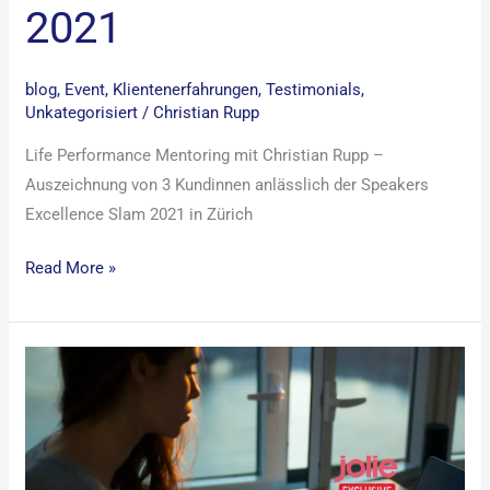
2021
blog
,
Event
,
Klientenerfahrungen
,
Testimonials
,
Unkategorisiert
/
Christian Rupp
Life Performance Mentoring mit Christian Rupp –
Auszeichnung von 3 Kundinnen anlässlich der Speakers
Excellence Slam 2021 in Zürich
Read More »
Mental
Health
Week:
Was
versteht