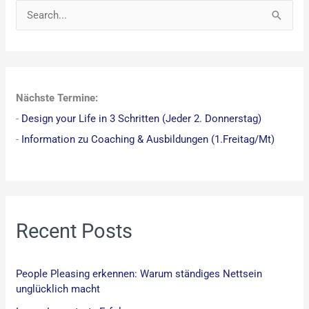
S
u
c
h
Nächste Termine:
e
-
Design your Life in 3 Schritten (Jeder 2. Donnerstag)
n
-
Information zu Coaching & Ausbildungen (1.Freitag/Mt)
n
a
c
h
:
Recent Posts
People Pleasing erkennen: Warum ständiges Nettsein
unglücklich macht