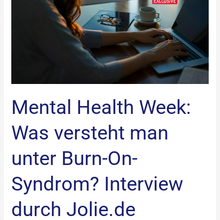
man
unter
Burn-
On-
Syndrom?
Interview
durch
Mental Health Week:
Jolie.de
Was versteht man
unter Burn-On-
Syndrom? Interview
durch Jolie.de