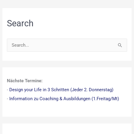
Search
S
u
c
h
Nächste Termine:
e
-
Design your Life in 3 Schritten (Jeder 2. Donnerstag)
n
-
Information zu Coaching & Ausbildungen (1.Freitag/Mt)
n
a
c
h