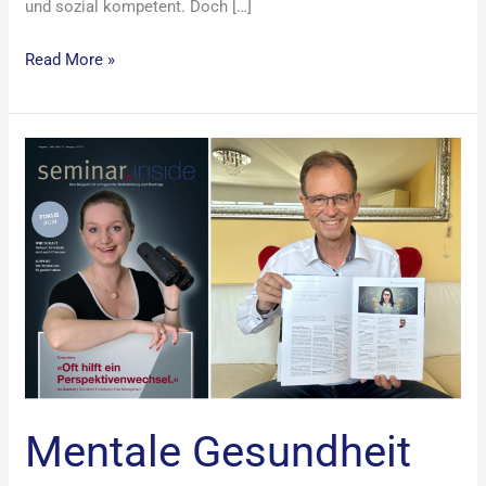
und sozial kompetent. Doch […]
Read More »
Mentale
Gesundheit
als
Erfolgsfaktor
(Ausgabe
1
2025
seminar.inside
)
Mentale Gesundheit