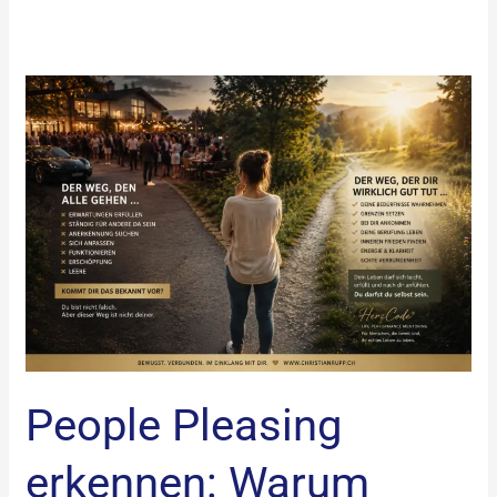
People
Pleasing
erkennen:
Warum
ständiges
Nettsein
unglücklich
macht
People Pleasing
erkennen: Warum