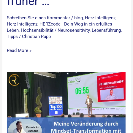
früher …
Schreiben Sie einen Kommentar
/
blog
,
Herz-Intelligenz
,
Herz-Intelligenz
,
HERZcode - Dein Weg in ein erfülltes
Leben
,
Hochsensibilität / Neurosensitivity
,
Lebensführung
,
Tipps
/
Christian Rupp
Read More »
Neuorientierung
nach
Burnout