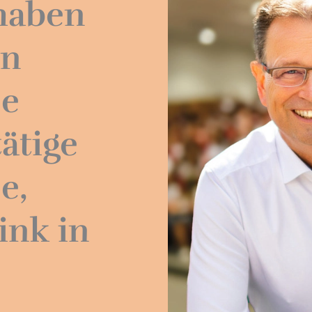
 haben
an
se
tätige
e,
ink in