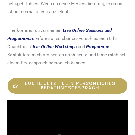
beflügelt fühlen. Wenn du deine Herzensberufung erkennst,
ist auf einmal alles ganz leicht.
Hier kommst du zu meinen
Live Online Sessions und
Programmen.
Erfahre alles über die verschiedenen Life
Coachings /
live Online Workshops
und
Programme
.
Kontaktiere mich am besten noch heute und lerne mich bei
einem Erstgespräch persönlich kennen:
BUCHE JETZT DEIN PERSÖNLICHES
BERATUNGSGESPRÄCH