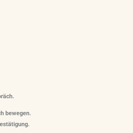
präch.
dich bewegen.
estätigung.