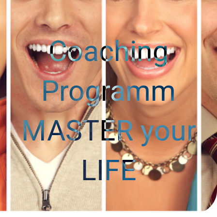
Coaching
Programm
MASTER your
LIFE