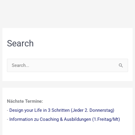
Search
S
u
c
h
Nächste Termine:
e
-
Design your Life in 3 Schritten (Jeder 2. Donnerstag)
n
-
Information zu Coaching & Ausbildungen (1.Freitag/Mt)
n
a