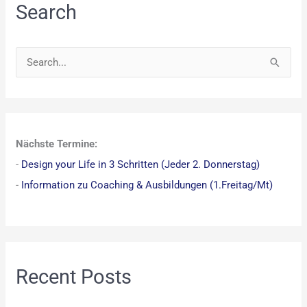
Search
S
u
c
h
Nächste Termine:
e
-
Design your Life in 3 Schritten (Jeder 2. Donnerstag)
n
-
Information zu Coaching & Ausbildungen (1.Freitag/Mt)
n
a
c
h
:
Recent Posts