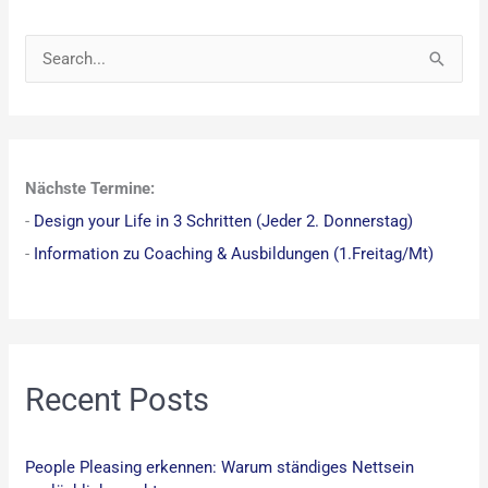
S
u
c
h
Nächste Termine:
e
-
Design your Life in 3 Schritten (Jeder 2. Donnerstag)
n
-
Information zu Coaching & Ausbildungen (1.Freitag/Mt)
n
a
c
h
:
Recent Posts
People Pleasing erkennen: Warum ständiges Nettsein