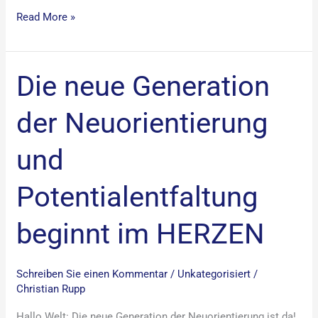
Read More »
Die neue Generation
Die
neue
der Neuorientierung
Generation
der
und
Neuorientierung
und
Potentialentfaltung
Potentialentfaltung
beginnt
beginnt im HERZEN
im
HERZEN
Schreiben Sie einen Kommentar
/
Unkategorisiert
/
Christian Rupp
Hallo Welt: Die neue Generation der Neuorientierung ist da!