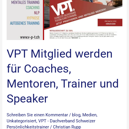
für
Coaches,
Mentoren,
Trainer
und
Speaker
VPT Mitglied werden
für Coaches,
Mentoren, Trainer und
Speaker
Schreiben Sie einen Kommentar
/
blog
,
Medien
,
Unkategorisiert
,
VPT - Dachverband Schweizer
Persönlichkeitstrainer
/
Christian Rupp