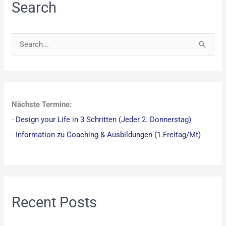
Search
S
u
c
h
Nächste Termine:
e
-
Design your Life in 3 Schritten (Jeder 2. Donnerstag)
n
-
Information zu Coaching & Ausbildungen (1.Freitag/Mt)
n
a
c
h
:
Recent Posts