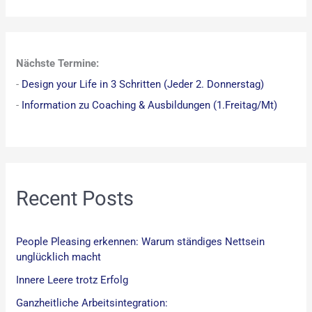
u
c
h
Nächste Termine:
e
-
Design your Life in 3 Schritten (Jeder 2. Donnerstag)
n
-
Information zu Coaching & Ausbildungen (1.Freitag/Mt)
n
a
c
h
:
Recent Posts
People Pleasing erkennen: Warum ständiges Nettsein
unglücklich macht
Innere Leere trotz Erfolg
Ganzheitliche Arbeitsintegration: