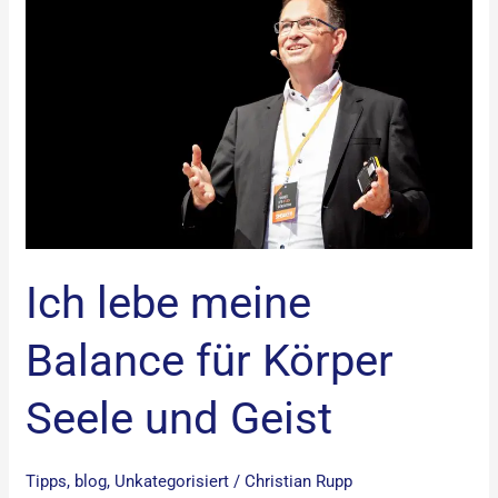
meine
Balance
für
Körper
Seele
und
Geist
Ich lebe meine
Balance für Körper
Seele und Geist
Tipps
,
blog
,
Unkategorisiert
/
Christian Rupp