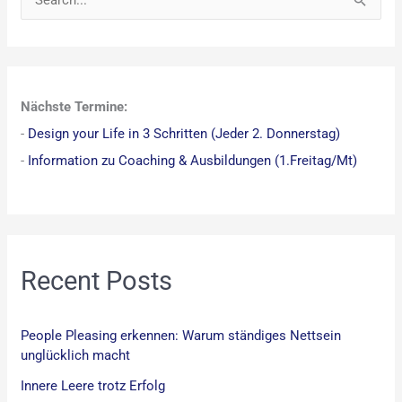
S
u
c
h
Nächste Termine:
e
-
Design your Life in 3 Schritten (Jeder 2. Donnerstag)
n
-
Information zu Coaching & Ausbildungen (1.Freitag/Mt)
n
a
c
h
:
Recent Posts
People Pleasing erkennen: Warum ständiges Nettsein
unglücklich macht
Innere Leere trotz Erfolg