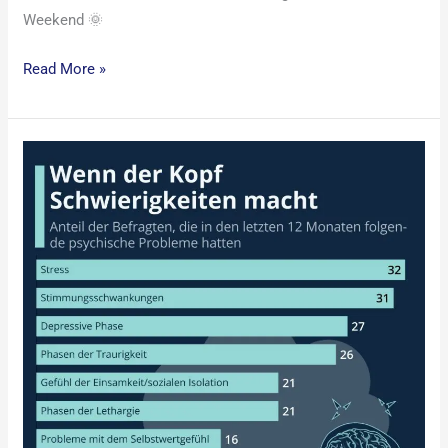
Weekend 🌞
Read More »
Statista.com:
Statistiken
zu
psychischen
Erkrankungen
–
Wenn
der
Kopf
Schwierigkeiten
macht