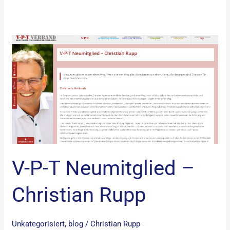
V-
P-
T
Neumitglied
–
Christian
Rupp
V-P-T Neumitglied –
Christian Rupp
Unkategorisiert
,
blog
/
Christian Rupp