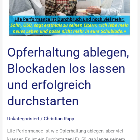
und
erfolgreich
durchstarten
Opferhaltung ablegen,
Blockaden los lassen
und erfolgreich
durchstarten
Unkategorisiert
/
Christian Rupp
Life Performance ist wie Opferhaltung ablegen, aber viel
krasser. Es ist ein Durchstarten! Er, 50, gab lange seinem