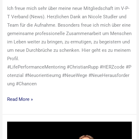
Ich freue mich sehr über meine neue Mitgliedschaft im V-P-
T Verband (News). Herzlichen Dank an Nicole Studler und
Team für die Aufnahme. Besonders freue ich mich über eine
gemeinsame professionelle Zusammenarbeit um Menschen
im Leben weiter zu bringen, zu ermutigen, zu begeistern und
um neue Durchbrüche zu schenken. Hier geht es zu meinem
Profil.
#LifePerformanceMentoring #ChristianRupp #HERZcode #P
otenzial #Neuorientieurng #NeueWege #NeueHerausforder
ung #Chancen
Read More »
Ich
lebe