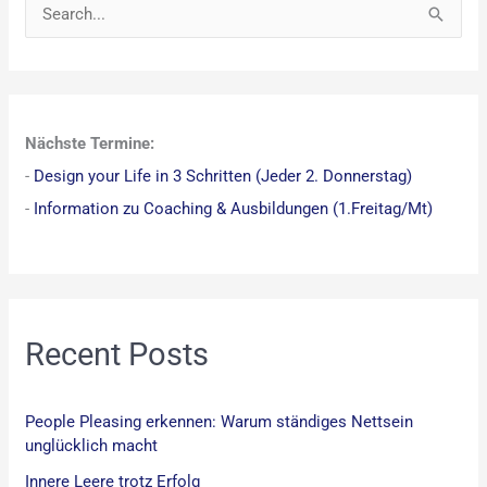
S
u
c
h
Nächste Termine:
e
-
Design your Life in 3 Schritten (Jeder 2. Donnerstag)
n
-
Information zu Coaching & Ausbildungen (1.Freitag/Mt)
n
a
c
h
:
Recent Posts
People Pleasing erkennen: Warum ständiges Nettsein
unglücklich macht
Innere Leere trotz Erfolg