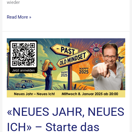
wieder
Read More »
«NEUES
JAHR,
NEUES
ICH»
–
Starte
das
2025
mit
«NEUES JAHR, NEUES
Klarheit
ICH» – Starte das