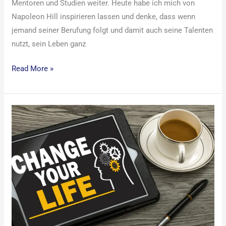
Mentoren und Studien weiter. Heute habe ich mich von
Napoleon Hill inspirieren lassen und denke, dass wenn
jemand seiner Berufung folgt und damit auch seine Talenten
nutzt, sein Leben ganz
Read More »
Die
Top
12
Gründe,
weshalb
du
deine
Ziele
nicht