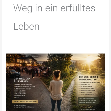
Weg in ein erfülltes
Leben
People
Pleasing
erkennen:
Warum
ständiges
Nettsein
unglücklich
macht