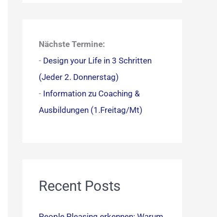
c
h
e
Nächste Termine:
n
-
Design your Life in 3 Schritten
n
(Jeder 2. Donnerstag)
a
-
Information zu Coaching &
c
Ausbildungen (1.Freitag/Mt)
h
:
Recent Posts
People Pleasing erkennen: Warum