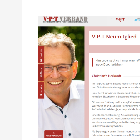
V-
P-
T
Neumitglied
–
Christian
Rupp