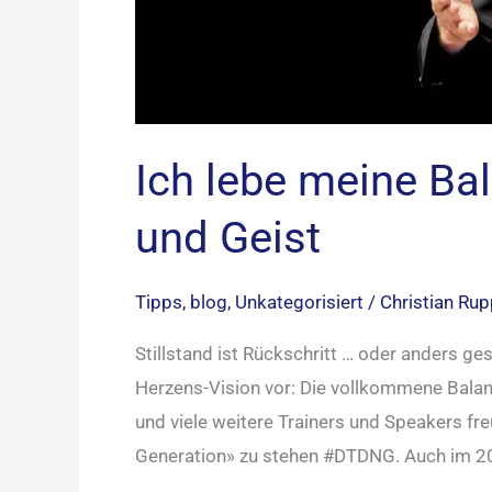
Ich lebe meine Ba
und Geist
Tipps
,
blog
,
Unkategorisiert
/
Christian Ru
Stillstand ist Rückschritt … oder anders ge
Herzens-Vision vor: Die vollkommene Balanc
und viele weitere Trainers und Speakers fre
Generation» zu stehen #DTDNG. Auch im 2