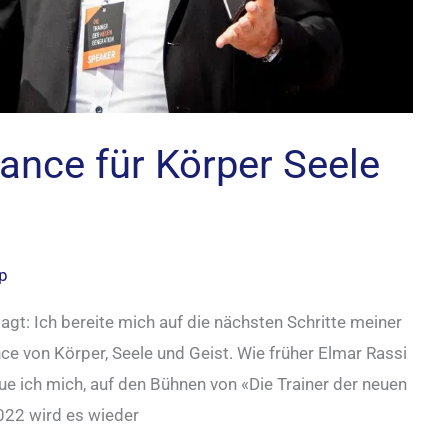
lance für Körper Seele
pp
sagt: Ich bereite mich auf die nächsten Schritte meiner
e von Körper, Seele und Geist. Wie früher Elmar Rassi
ue ich mich, auf den Bühnen von «Die Trainer der neuen
022 wird es wieder