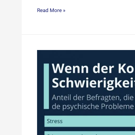
Read More »
Statista.com:
Statistiken
zu
psychischen
Erkrankungen
–
Wenn
der
Kopf