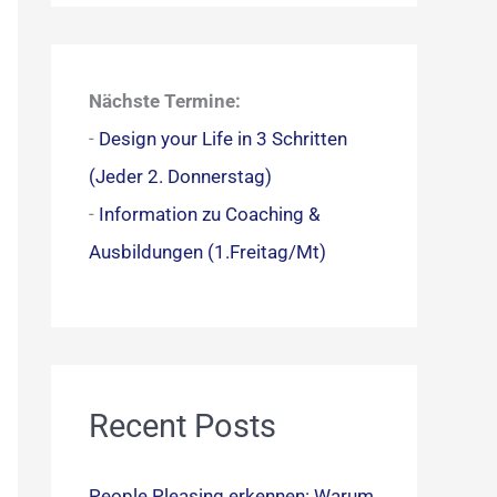
c
h
e
Nächste Termine:
n
-
Design your Life in 3 Schritten
n
(Jeder 2. Donnerstag)
a
-
Information zu Coaching &
c
Ausbildungen (1.Freitag/Mt)
h
:
Recent Posts
People Pleasing erkennen: Warum