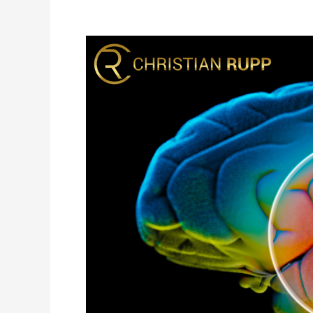
Gedankenrasen
und
Overthinking