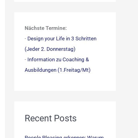
c
h
e
Nächste Termine:
n
-
Design your Life in 3 Schritten
n
(Jeder 2. Donnerstag)
a
-
Information zu Coaching &
c
Ausbildungen (1.Freitag/Mt)
h
:
Recent Posts
People Pleasing erkennen: Warum