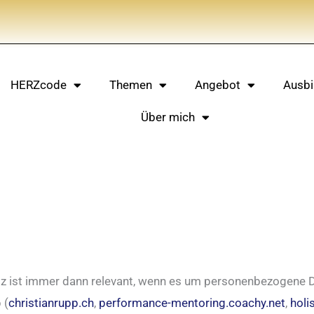
HERZcode
Themen
Angebot
Ausbi
Über mich
tz ist immer dann relevant, wenn es um personenbezogene D
 (
christianrupp.ch
,
performance-mentoring.coachy.net
,
holi