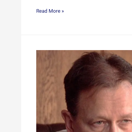
Read More »
Neue
Master-
Class
für
Unternehmer:Innen
und
Manager:Innen
2023