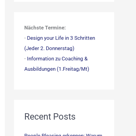
c
h
e
Nächste Termine:
n
-
Design your Life in 3 Schritten
n
(Jeder 2. Donnerstag)
a
-
Information zu Coaching &
c
Ausbildungen (1.Freitag/Mt)
h
:
Recent Posts
People Pleasing erkennen: Warum