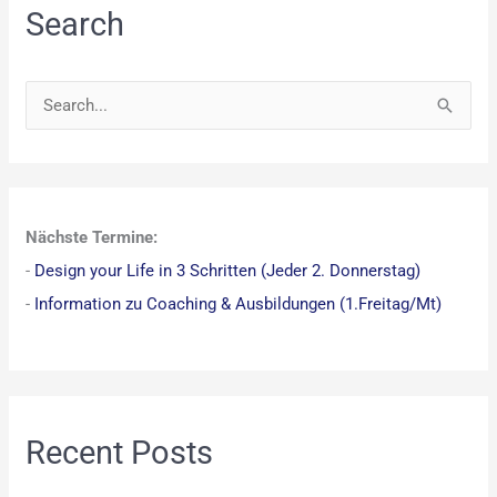
Search
S
u
c
h
Nächste Termine:
e
-
Design your Life in 3 Schritten (Jeder 2. Donnerstag)
n
-
Information zu Coaching & Ausbildungen (1.Freitag/Mt)
n
a
c
h
:
Recent Posts