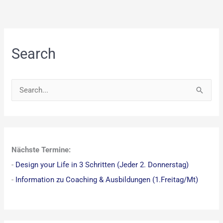
Search
S
u
c
h
Nächste Termine:
e
-
Design your Life in 3 Schritten (Jeder 2. Donnerstag)
n
-
Information zu Coaching & Ausbildungen (1.Freitag/Mt)
n
a
c