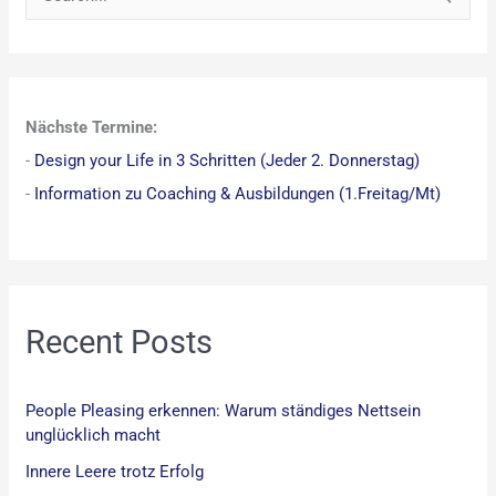
S
u
c
h
Nächste Termine:
e
-
Design your Life in 3 Schritten (Jeder 2. Donnerstag)
n
-
Information zu Coaching & Ausbildungen (1.Freitag/Mt)
n
a
c
h
:
Recent Posts
People Pleasing erkennen: Warum ständiges Nettsein
unglücklich macht
Innere Leere trotz Erfolg