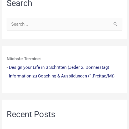
Search
S
u
c
h
Nächste Termine:
e
-
Design your Life in 3 Schritten (Jeder 2. Donnerstag)
n
-
Information zu Coaching & Ausbildungen (1.Freitag/Mt)
n
a
c
h
:
Recent Posts