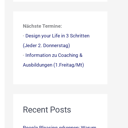
c
h
e
Nächste Termine:
n
-
Design your Life in 3 Schritten
n
(Jeder 2. Donnerstag)
a
-
Information zu Coaching &
c
Ausbildungen (1.Freitag/Mt)
h
:
Recent Posts
People Pleasing erkennen: Warum