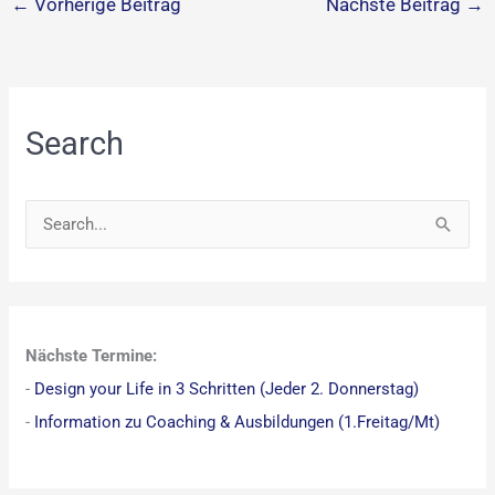
←
Vorherige Beitrag
Nächste Beitrag
→
Search
S
u
c
h
Nächste Termine:
e
-
Design your Life in 3 Schritten (Jeder 2. Donnerstag)
n
-
Information zu Coaching & Ausbildungen (1.Freitag/Mt)
n
a
c