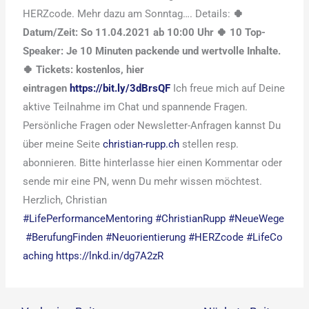
HERZcode. Mehr dazu am Sonntag…. Details:
🍀
Datum/Zeit: So 11.04.2021 ab 10:00 Uhr
🍀 10 Top-
Speaker: Je 10 Minuten packende und wertvolle Inhalte.
🍀 Tickets: kostenlos, hier
eintragen
https://bit.ly/3dBrsQF
Ich freue mich auf Deine
aktive Teilnahme im Chat und spannende Fragen.
Persönliche Fragen oder Newsletter-Anfragen kannst Du
über meine Seite
christian-rupp.ch
stellen resp.
abonnieren. Bitte hinterlasse hier einen Kommentar oder
sende mir eine PN, wenn Du mehr wissen möchtest.
Herzlich, Christian
#LifePerformanceMentoring
#ChristianRupp
#NeueWege
#BerufungFinden
#Neuorientierung
#HERZcode
#LifeCo
aching
https://lnkd.in/dg7A2zR