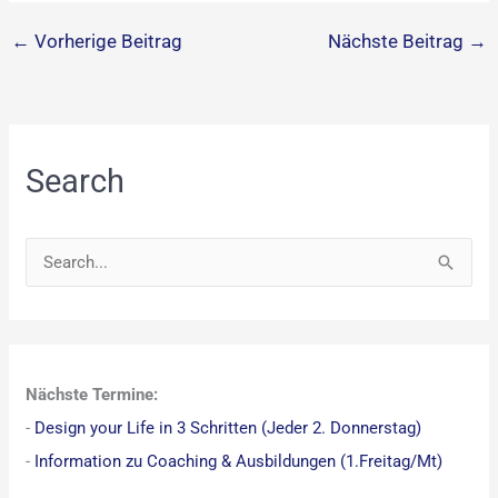
←
Vorherige Beitrag
Nächste Beitrag
→
Search
S
u
c
h
Nächste Termine:
e
-
Design your Life in 3 Schritten (Jeder 2. Donnerstag)
n
-
Information zu Coaching & Ausbildungen (1.Freitag/Mt)
n