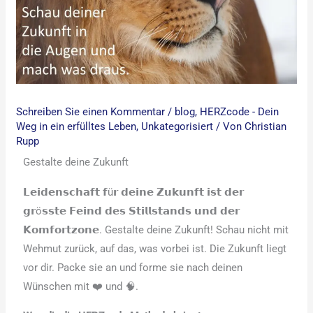
Schreiben Sie einen Kommentar
/
blog
,
HERZcode - Dein
Weg in ein erfülltes Leben
,
Unkategorisiert
/ Von
Christian
Rupp
Gestalte deine Zukunft
𝗟𝗲𝗶𝗱𝗲𝗻𝘀𝗰𝗵𝗮𝗳𝘁 𝗳ü𝗿 𝗱𝗲𝗶𝗻𝗲 𝗭𝘂𝗸𝘂𝗻𝗳𝘁 𝗶𝘀𝘁 𝗱𝗲𝗿
𝗴𝗿ö𝘀𝘀𝘁𝗲 𝗙𝗲𝗶𝗻𝗱 𝗱𝗲𝘀 𝗦𝘁𝗶𝗹𝗹𝘀𝘁𝗮𝗻𝗱𝘀 𝘂𝗻𝗱 𝗱𝗲𝗿
𝗞𝗼𝗺𝗳𝗼𝗿𝘁𝘇𝗼𝗻𝗲. Gestalte deine Zukunft! Schau nicht mit
Wehmut zurück, auf das, was vorbei ist. Die Zukunft liegt
vor dir. Packe sie an und forme sie nach deinen
Wünschen mit ❤️ und 🧠.