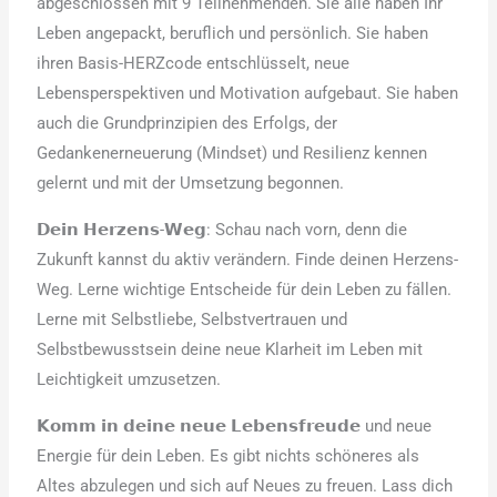
abgeschlossen mit 9 Teilnehmenden. Sie alle haben Ihr
Leben angepackt, beruflich und persönlich. Sie haben
ihren Basis-HERZcode entschlüsselt, neue
Lebensperspektiven und Motivation aufgebaut. Sie haben
auch die Grundprinzipien des Erfolgs, der
Gedankenerneuerung (Mindset) und Resilienz kennen
gelernt und mit der Umsetzung begonnen.
𝗗𝗲𝗶𝗻 𝗛𝗲𝗿𝘇𝗲𝗻𝘀-𝗪𝗲𝗴: Schau nach vorn, denn die
Zukunft kannst du aktiv verändern. Finde deinen Herzens-
Weg. Lerne wichtige Entscheide für dein Leben zu fällen.
Lerne mit Selbstliebe, Selbstvertrauen und
Selbstbewusstsein deine neue Klarheit im Leben mit
Leichtigkeit umzusetzen.
𝗞𝗼𝗺𝗺 𝗶𝗻 𝗱𝗲𝗶𝗻𝗲 𝗻𝗲𝘂𝗲 𝗟𝗲𝗯𝗲𝗻𝘀𝗳𝗿𝗲𝘂𝗱𝗲 und neue
Energie für dein Leben. Es gibt nichts schöneres als
Altes abzulegen und sich auf Neues zu freuen. Lass dich