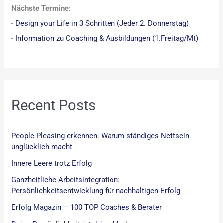
Nächste Termine:
e
-
Design your Life in 3 Schritten (Jeder 2. Donnerstag)
n
-
Information zu Coaching & Ausbildungen (1.Freitag/Mt)
n
a
c
h
:
Recent Posts
People Pleasing erkennen: Warum ständiges Nettsein
unglücklich macht
Innere Leere trotz Erfolg
Ganzheitliche Arbeitsintegration:
Persönlichkeitsentwicklung für nachhaltigen Erfolg
Erfolg Magazin – 100 TOP Coaches & Berater