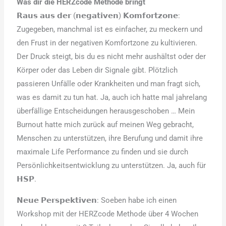
Was dir die HERZcode Methode bringt
𝗥𝗮𝘂𝘀 𝗮𝘂𝘀 𝗱𝗲𝗿 (𝗻𝗲𝗴𝗮𝘁𝗶𝘃𝗲𝗻) 𝗞𝗼𝗺𝗳𝗼𝗿𝘁𝘇𝗼𝗻𝗲:
Zugegeben, manchmal ist es einfacher, zu meckern und
den Frust in der negativen Komfortzone zu kultivieren.
Der Druck steigt, bis du es nicht mehr aushältst oder der
Körper oder das Leben dir Signale gibt. Plötzlich
passieren Unfälle oder Krankheiten und man fragt sich,
was es damit zu tun hat. Ja, auch ich hatte mal jahrelang
überfällige Entscheidungen herausgeschoben … Mein
Burnout hatte mich zurück auf meinen Weg gebracht,
Menschen zu unterstützen, ihre Berufung und damit ihre
maximale Life Performance zu finden und sie durch
Persönlichkeitsentwicklung zu unterstützen. Ja, auch für
𝗛𝗦𝗣.
𝗡𝗲𝘂𝗲 𝗣𝗲𝗿𝘀𝗽𝗲𝗸𝘁𝗶𝘃𝗲𝗻: Soeben habe ich einen
Workshop mit der HERZcode Methode über 4 Wochen