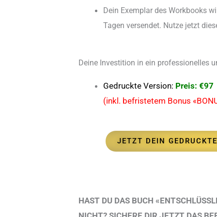
Dein Exemplar des Workbooks wir
Tagen versendet. Nutze jetzt die
Deine Investition in ein professionelle
Gedruckte Version:
Preis: €97
(inkl. befristetem Bonus «BON
JETZT DEIN GEDRUCKT
HIER KLICKEN
HAST DU DAS BUCH «ENTSCHLÜSSL
NICHT? SICHERE DIR JETZT DAS B