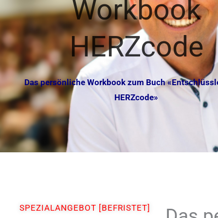
Workbook
HERZcode
Das persönliche Workbook zum Buch «Entschlüssl
HERZcode»
SPEZIALANGEBOT [BEFRISTET]
Das p