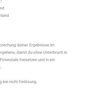
?
and
hland
prechung deiner Ergebnisse im
gehens, damit du ohne Unterbruch in
otenziale freisetzen und in ein
.
 bei nicht Einlösung.