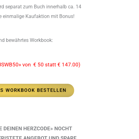
d separat zum Buch innerhalb ca. 14
se einmalige Kaufaktion mit Bonus!
s und bewährtes Workbook
:
USWB50» von € 50 statt € 147.00)
ES WORKBOOK BESTELLEN
E DEINEN HERZCODE» NOCHT
EFRISTETE ANGEBOT UND SPARE